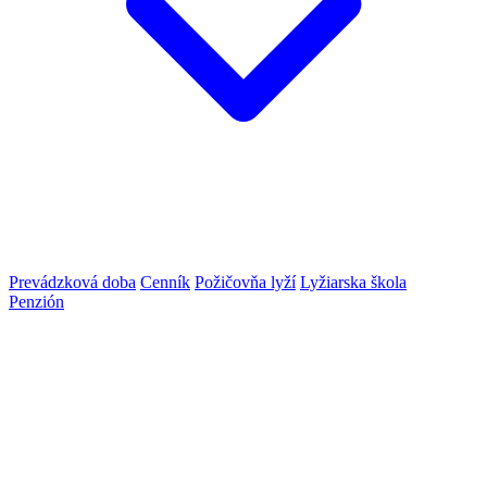
Prevádzková doba
Cenník
Požičovňa lyží
Lyžiarska škola
Penzión