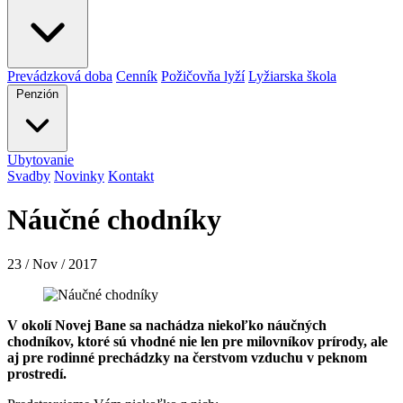
Prevádzková doba
Cenník
Požičovňa lyží
Lyžiarska škola
Penzión
Ubytovanie
Svadby
Novinky
Kontakt
Náučné chodníky
23 / Nov / 2017
V okolí Novej Bane sa nachádza niekoľko náučných
chodníkov, ktoré sú vhodné nie len pre milovníkov prírody, ale
aj pre rodinné prechádzky na čerstvom vzduchu v peknom
prostredí.