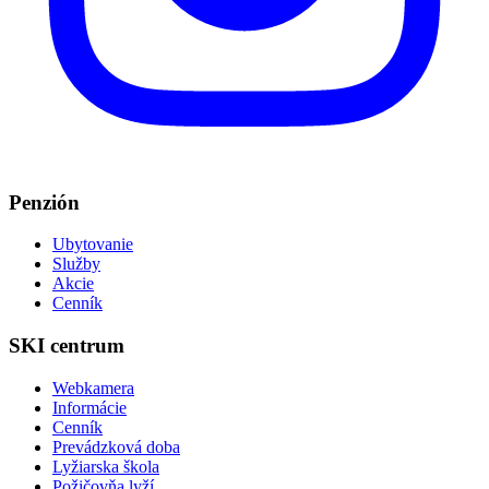
Penzión
Ubytovanie
Služby
Akcie
Cenník
SKI centrum
Webkamera
Informácie
Cenník
Prevádzková doba
Lyžiarska škola
Požičovňa lyží