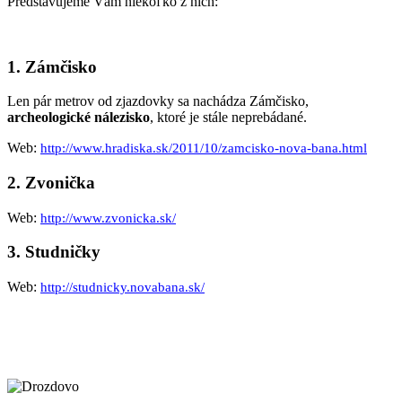
Predstavujeme Vám niekoľko z nich:
1. Zámčisko
Len pár metrov od zjazdovky sa nachádza Zámčisko,
archeologické nálezisko
, ktoré je stále neprebádané.
Web:
http://www.hradiska.sk/2011/10/zamcisko-nova-bana.html
2. Zvonička
Web:
http://www.zvonicka.sk/
3. Studničky
Web:
http://studnicky.novabana.sk/